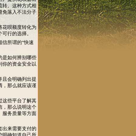
流转。这种方式相
避免落入不法分子
将花呗额度转化为
个可行的选择。
信所谓的“快速
的是如何辨别哪些
到你的资金安全以
并且会明确列出提
清，那么就应该谨
过这些平台了解其
信，那么说明这个
、服务质量等方面
套出来需要支付的
户明确知道自己所