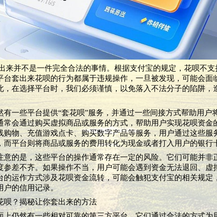
来并不是一件完全合法的事情。根据支付宝的规定，花呗不支
平台套出来花呗的行为都属于违规操作，一旦被发现，可能会面
此，在选择平台时，我们必须谨慎，以免落入不法分子的陷阱，
有一些平台提供“套花呗”服务，并通过一些间接方式帮助用户
通常会通过购买虚拟商品或服务的方式，帮助用户实现花呗资金
线购物、充值游戏点卡、购买数字产品等服务，用户通过这些服
，而平台则将商品或服务的费用转化为现金或者打入用户的银行
意的是，这些平台的操作通常存在一定的风险。它们可能并非
度参差不齐。如果操作不当，用户可能会遇到资金无法退回、虚
台的运作方式涉及花呗资金流转，可能会触犯支付宝的相关规定
用户的信用记录。
花呗？揭秘让你套出来的方法
上仍然有一些相对可靠的第三方平台，它们通过合法的方式为