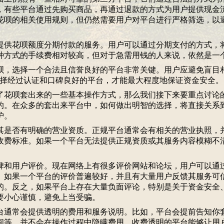
，有些平台通过先购买商品，再通过退款的方式为用户提供现金
花呗的相关使用规则，但仍然需要用户对平台进行严格筛选，以
供花呗额度分期付款的服务。用户可以通过分期支付的方式，
种方式的手续费相对较高，但对于急需用钱的人来说，依然是一
，选择一个合法且信誉良好的平台非常关键。用户应避免盲目相
选择经过认证和口碑良好的平台，才能最大程度地保证资金安全。
花呗套出来的一些基本操作方式，那么我们接下来要重点讨论
的。在众多的套出来平台中，如何做出明智的选择，将直接关系
护。
其是否有明确的营业资质。正规平台通常会有相关的营业执照，
收费标准。如果一个平台无法提供正规资质或其服务内容模糊不
和用户评价。现在网络上有很多评价网站和论坛，用户可以通
。如果一个平台的评价普遍较好，并且有大量用户反馈其服务可
的。反之，如果平台上存在大量负面评论，特别是关于资金安全
要小心谨慎，避免上当受骗。
通常会提供透明的费用和服务说明。比如，平台会提前告知你
间等，并不会在操作过程中隐瞒费用。收费透明的平台能够让用