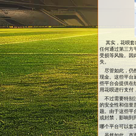
其实，花呗套出
任何通过第三方
受损等风险。因
失。
尽管如此，仍然
现金。这些平台
些平台会提供在
用花呗进行支付
不过需要特别注
的安全性和信誉
题。由于这些平
或封禁，影响到
哪个平台可以套
虽然如此，市面