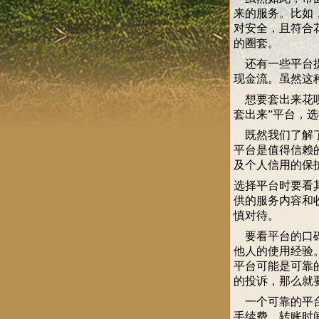
来的服务。比如
对安全，且符合
的圈套。
还有一些平台提
现金流。虽然这
想要套出来花呗
套出来”平台，
既然我们了解了
平台是值得信赖
及个人信用的保
选择平台时要看
供的服务内容和
慎对待。
要看平台的口碑
他人的使用经验
平台可能是可靠
的投诉，那么就
一个可靠的平台
手续费、转账时