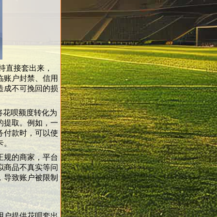
持直接套出来，
临账户封禁、信用
造成不可挽回的损
将花呗额度转化为
的提取。例如，一
务付款时，可以使
卡。
正规的商家，平台
拟商品不真实等问
，导致账户被限制
用户提供花呗套出