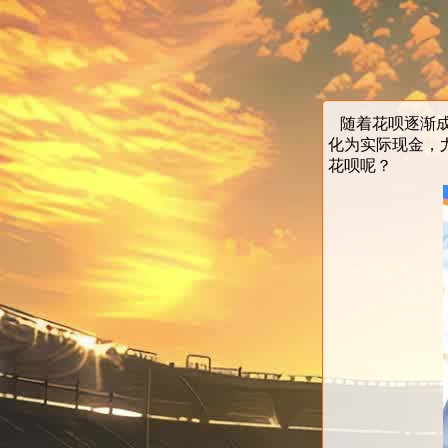
随着花呗逐渐成
化为实际现金，
花呗呢？